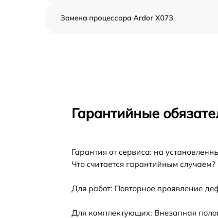
Замена процессора Ardor X073
Замена оперативной памяти Ardor X073
Замена кулера Ardor X073
Замена HDD (замена жёсткого диска) Ardor
X073
Гарантийные обязате
Замена блока питания Ardor X073
Гарантия от сервиса: на установленн
Замена звуковой платы Ardor X073
Что считается гарантийным случаем?
Для работ: Повторное проявление де
Для комплектующих: Внезапная полом