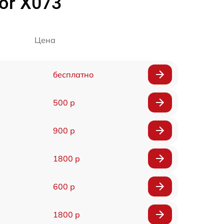
or X073
Цена
бесплатно
500 р
900 р
1800 р
600 р
1800 р