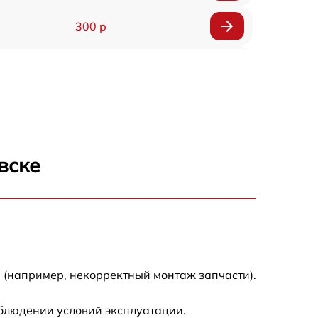
300 р
150 р
1000 р
450 р
вске
350 р
700 р
 (например, некорректный монтаж запчасти).
облюдении условий эксплуатации.