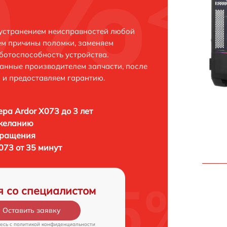
 устранением неисправностей любой
ем причины поломки, заменяем
ботоспособность устройства.
анные производителем запчасти, после
 и предоставляем гарантию.
ра Ardor X073 до 3 лет
 желанию
бращения
073 от 35 минут
я со специалистом
Оставить заявку
есь c
политикой конфиденциальности