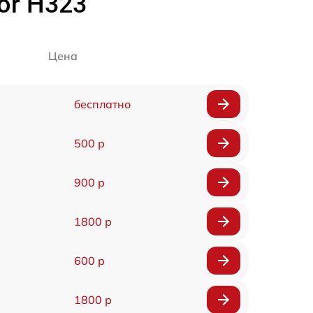
or H323
Цена
бесплатно
500 р
900 р
1800 р
600 р
1800 р