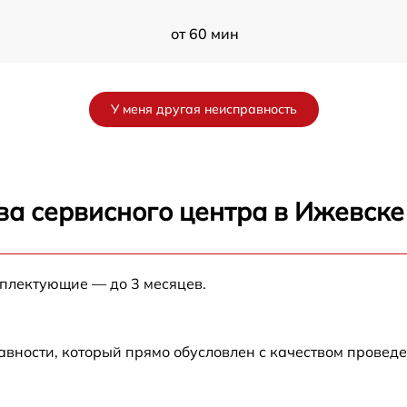
от 60 мин
от 60 мин
У меня другая неисправность
от 60 мин
от 60 мин
ва сервисного центра в Ижевске
от 60 мин
мплектующие — до 3 месяцев.
от 60 мин
авности, который прямо обусловлен с качеством провед