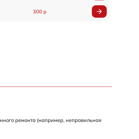
300 р
150 р
1000 р
450 р
350 р
700 р
енного ремонта (например, неправильная