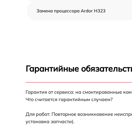
Замена процессора Ardor H323
Замена оперативной памяти Ardor H323
Замена кулера Ardor H323
Замена HDD (замена жёсткого диска) Ardor
H323
Гарантийные обязательст
Замена блока питания Ardor H323
Гарантия от сервиса: на смонтированные ко
Замена звуковой платы Ardor H323
Что считается гарантийным случаем?
Для работ: Повторное возникновение неиспр
установка запчасти).