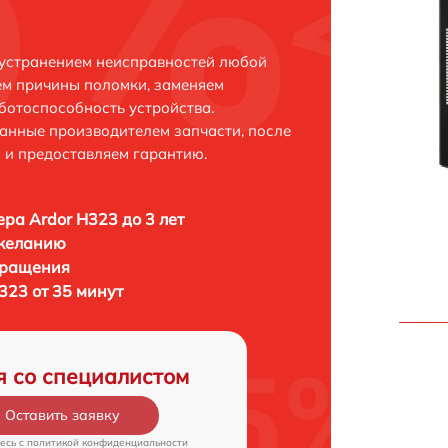
 устранением неисправностей любой
ем причины поломки, заменяем
ботоспособность устройства.
анные производителем запчасти, после
 и предоставляем гарантию.
ра Ardor H323 до 3 лет
 желанию
бращения
323 от 35 минут
я со специалистом
Оставить заявку
есь c
политикой конфиденциальности