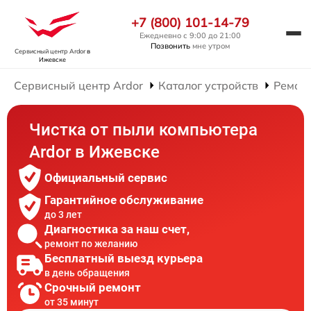
+7 (800) 101-14-79
Ежедневно с 9:00 до 21:00
Позвонить
мне утром
Сервисный центр Ardor
в
Ижевске
Сервисный центр Ardor
Каталог устройств
Ремон
Чистка от пыли компьютера
Ardor в Ижевске
Официальный сервис
Гарантийное обслуживание
до 3 лет
Диагностика за наш счет,
ремонт по желанию
Бесплатный выезд курьера
в день обращения
Срочный ремонт
от 35 минут