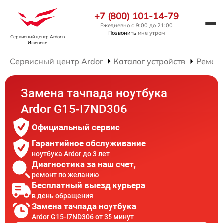
+7 (800) 101-14-79
Ежедневно с 9:00 до 21:00
Позвонить
мне утром
Сервисный центр Ardor
в
Ижевске
Сервисный центр Ardor
Каталог устройств
Ремонт
Замена тачпада ноутбука
Ardor G15-I7ND306
Официальный сервис
Гарантийное обслуживание
ноутбука Ardor до 3 лет
Диагностика за наш счет,
ремонт по желанию
Бесплатный выезд курьера
в день обращения
Замена тачпада ноутбука
Ardor G15-I7ND306 от 35 минут