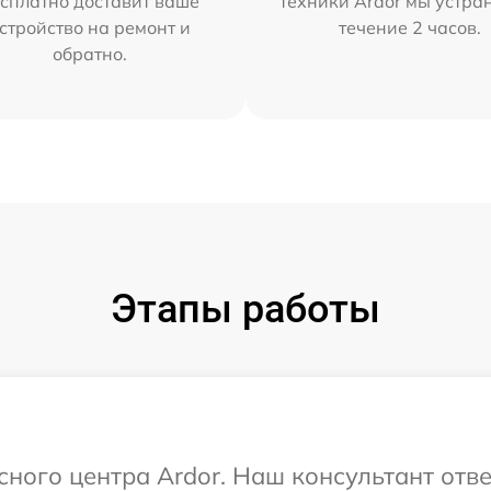
сплатно доставит ваше
техники Ardor мы устра
стройство на ремонт и
течение 2 часов.
обратно.
Этапы работы
сного центра Ardor. Наш консультант отв