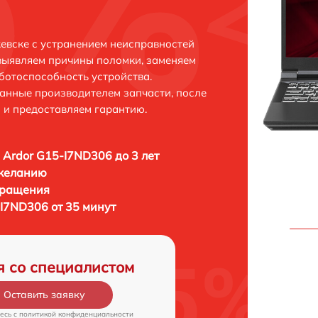
евске с устранением неисправностей
выявляем причины поломки, заменяем
ботоспособность устройства.
анные производителем запчасти, после
 и предоставляем гарантию.
 Ardor G15-I7ND306 до 3 лет
 желанию
бращения
-I7ND306 от 35 минут
я со специалистом
Оставить заявку
есь c
политикой конфиденциальности