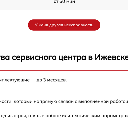
от 60 мин
от 50 мин
У меня другая неисправность
от 60 мин
от 60 мин
ва сервисного центра в Ижевск
от 120 мин
омплектующие — до 3 месяцев.
от 60 мин
от 60 мин
ности, который напрямую связан с выполненной работой
от 60 мин
 из строя, отказ в работе или техническим параметра