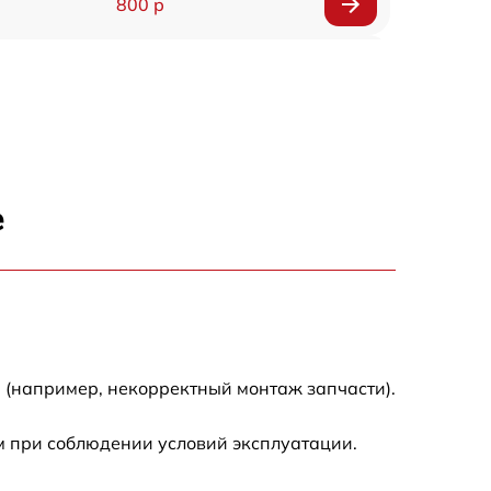
800 р
890 р
600 р
600 р
е
1490 р
990 р
500 р
 (например, некорректный монтаж запчасти).
600 р
м при соблюдении условий эксплуатации.