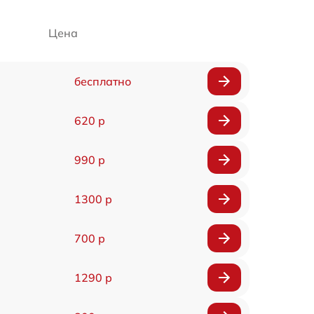
Цена
бесплатно
620 р
990 р
1300 р
700 р
1290 р