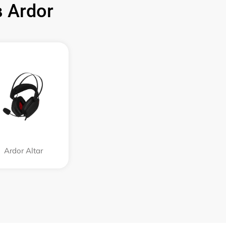
 Ardor
Ardor Аltar