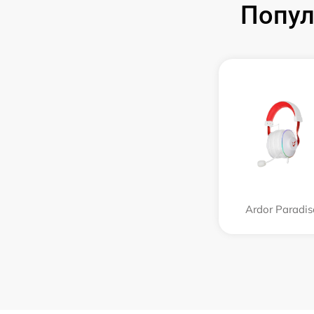
Попул
Ardor Paradis